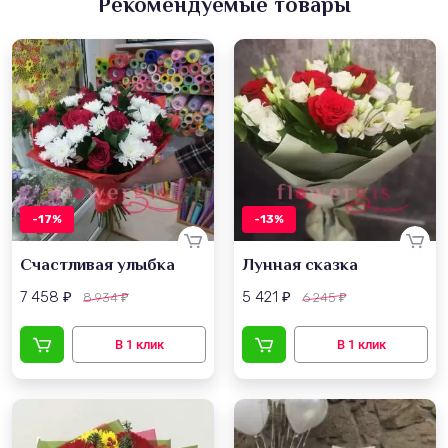
Рекомендуемые товары
-17%
-13%
Счастливая улыбка
Лунная сказка
7 458
5 421
8 934
6 245
₽
₽
₽
₽