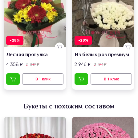
-25%
-23%
Лесная прогулка
Из белых роз премиум
4 358
2 946
5 819
3 811
₽
₽
₽
₽
Букеты с похожим составом