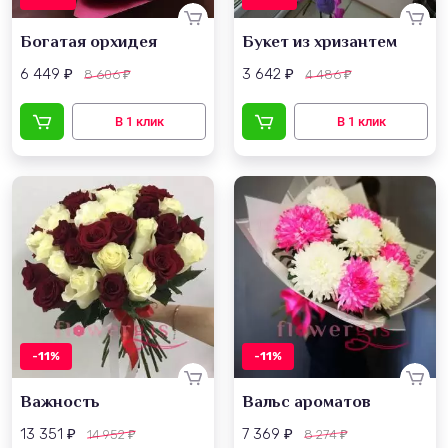
Богатая орхидея
Букет из хризантем
6 449
3 642
8 606
4 486
₽
₽
₽
₽
-11%
-11%
Важность
Вальс ароматов
13 351
7 369
14 952
8 274
₽
₽
₽
₽