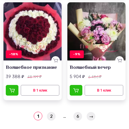
-18%
-9%
Волшебное признание
Волшебный вечер
39 388
5 904
48 199
6 486
₽
₽
₽
₽
1
2
...
6
→