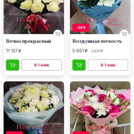
-25%
Вечно прекрасный
Воздушная легкость
11 107
5 851
7 819
₽
₽
₽