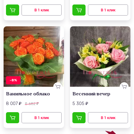
-8%
Ванильное облако
Весенний вечер
8 007
5 305
8 682
₽
₽
₽