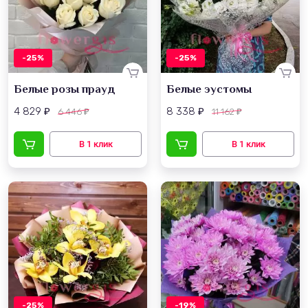
-25%
-25%
Белые розы прауд
Белые эустомы
4 829
8 338
6 446
11 162
₽
₽
₽
₽
-25%
-19%