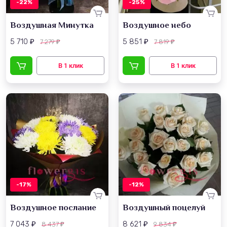
-22%
-25%
Воздушная Минутка
Воздушное небо
5 710
5 851
7 279
7 819
₽
₽
₽
₽
-17%
-12%
Воздушное послание
Воздушный поцелуй
7 043
8 621
8 437
9 834
₽
₽
₽
₽