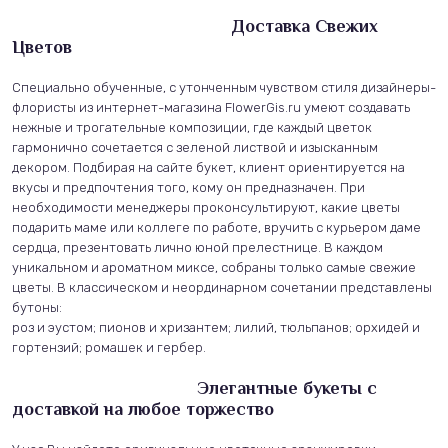
Доставка Свежих
Цветов
Специально обученные, с утонченным чувством стиля дизайнеры-
флористы из интернет-магазина FlowerGis.ru умеют создавать
нежные и трогательные композиции, где каждый цветок
гармонично сочетается с зеленой листвой и изысканным
декором. Подбирая на сайте букет, клиент ориентируется на
вкусы и предпочтения того, кому он предназначен. При
необходимости менеджеры проконсультируют, какие цветы
подарить маме или коллеге по работе, вручить с курьером даме
сердца, презентовать лично юной прелестнице. В каждом
уникальном и ароматном миксе, собраны только самые свежие
цветы. В классическом и неординарном сочетании представлены
бутоны:
роз и эустом; пионов и хризантем; лилий, тюльпанов; орхидей и
гортензий; ромашек и гербер.
Элегантные букеты с
доставкой на любое торжество