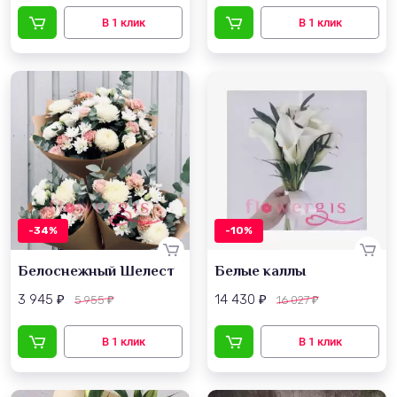
-34%
-10%
Белоснежный Шелест
Белые каллы
3 945
14 430
5 955
16 027
₽
₽
₽
₽