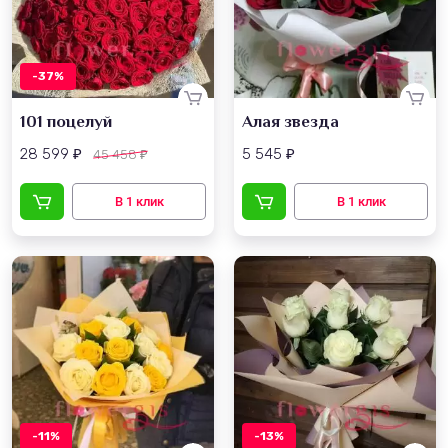
-37%
101 поцелуй
Алая звезда
28 599
5 545
45 458
₽
₽
₽
-11%
-13%