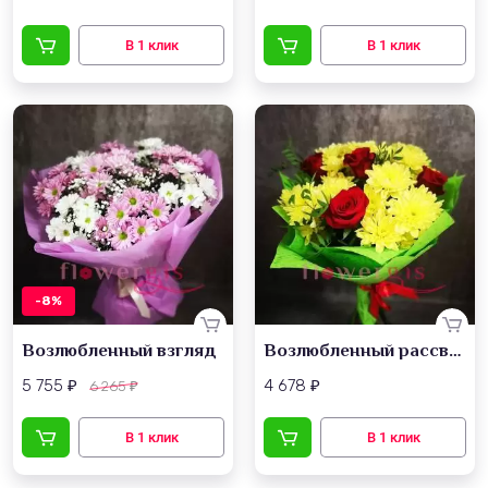
-8%
Возлюбленный взгляд
Возлюбленный рассвет
5 755
4 678
6 265
₽
₽
₽