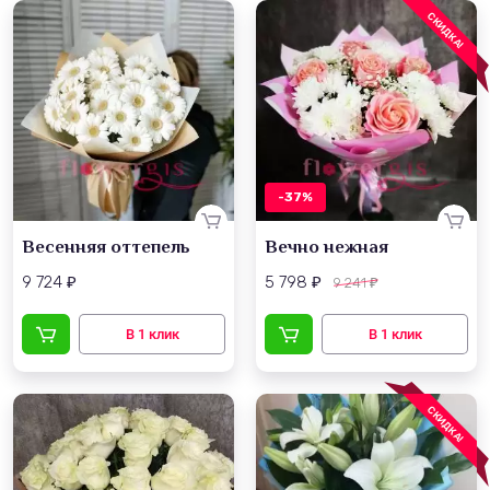
СКИДКА!
-37%
Весенняя оттепель
Вечно нежная
9 724
5 798
9 241
₽
₽
₽
СКИДКА!