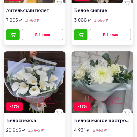
Ангельский полет
Белое сияние
7 805
3 088
8 780
3 553
₽
₽
₽
₽
-17%
-17%
Белоснежка
Белоснежное настроение
20 865
4 931
25 072
5 968
₽
₽
₽
₽