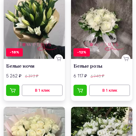
-18%
-12%
Белые ночи
Белые розы
5 262
6 117
6 393
6 948
₽
₽
₽
₽