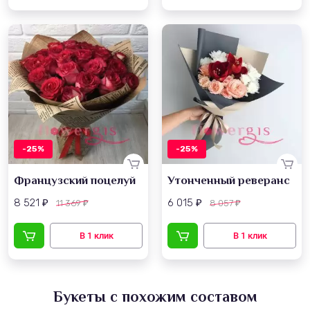
-25%
-25%
Французский поцелуй
Утонченный реверанс
8 521
6 015
11 369
8 057
₽
₽
₽
₽
Букеты с похожим составом