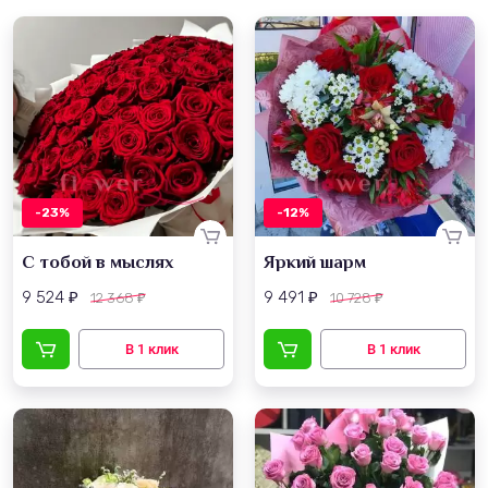
-23%
-12%
С тобой в мыслях
Яркий шарм
9 524
9 491
12 368
10 728
₽
₽
₽
₽