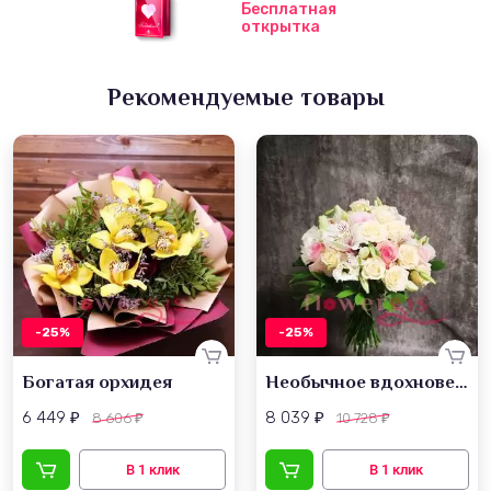
Бесплатная
открытка
Рекомендуемые товары
-25%
-25%
Богатая орхидея
Необычное вдохновение
6 449
8 039
8 606
10 728
₽
₽
₽
₽