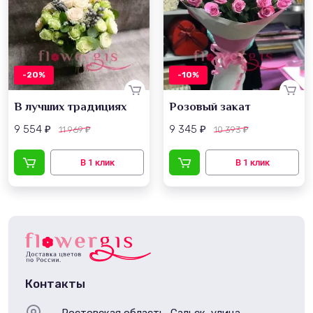
-20%
-10%
В лучших традициях
Розовый закат
9 554
9 345
11 969
10 393
₽
₽
₽
₽
Контакты