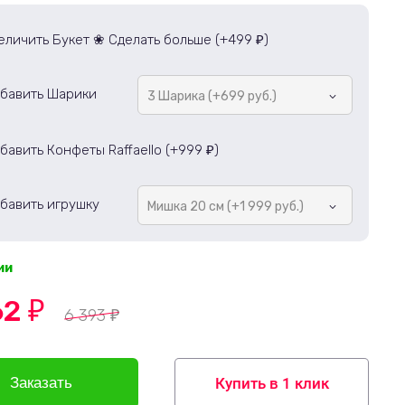
еличить Букет ❀ Сделать больше (+
499
)
₽
бавить Шарики
3 Шарика (+699 руб.)
бавить Конфеты Raffaello (+
999
)
₽
бавить игрушку
Мишка 20 см (+1 999 руб.)
ии
62
₽
6 393
₽
Купить в 1 клик