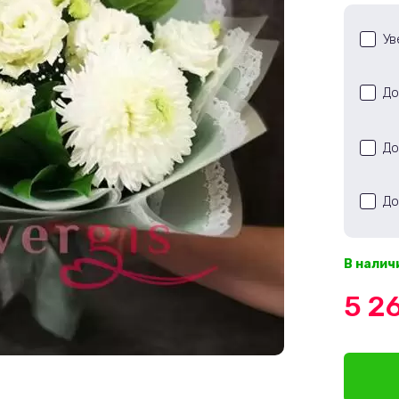
Ув
До
До
До
В налич
5 2