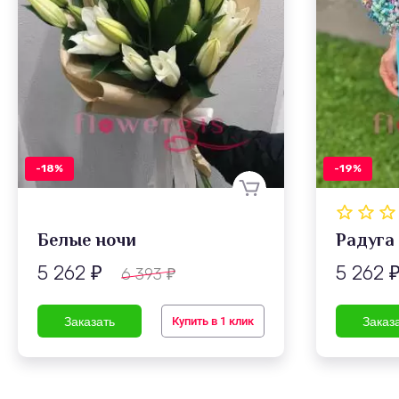
-18%
-19%
Белые ночи
Радуга
5 262
5 262
6 393
₽
₽
Купить в 1 клик