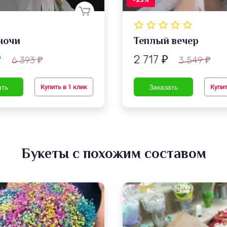
-23%
ночи
Теплый вечер
2 717
6 393
3 549
₽
₽
₽
₽
Купить в 1 клик
Купит
Букеты с похожим составом