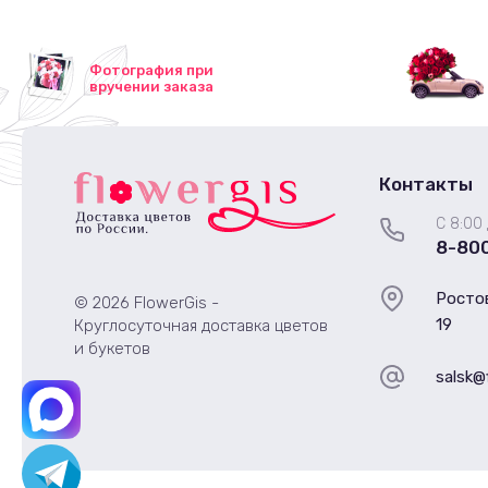
Фотография при
вручении заказа
Контакты
С 8:00 
8-80
Ростов
© 2026 FlowerGis -
19
Круглосуточная доставка цветов
и букетов
salsk@