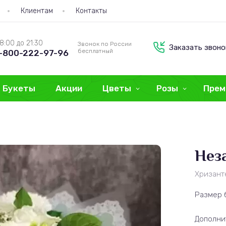
Клиентам
Контакты
8:00 до 21:30
Звонок по России
Заказать звоно
бесплатный
-800-222-97-96
Букеты
Акции
Цветы
Розы
Прем
Нез
Хризант
Размер 
Дополни