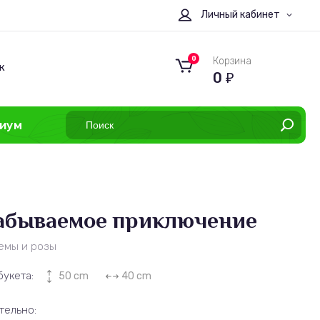
Личный кабинет
0
Корзина
к
0
₽
иум
абываемое приключение
емы и розы
букета:
50 cm
40 cm
тельно: