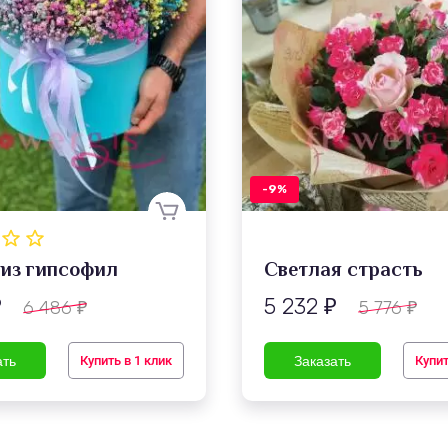
-9%
 из гипсофил
Светлая страсть
5 232
6 486
5 776
₽
₽
₽
₽
Купить в 1 клик
Купит