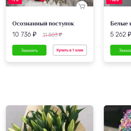
-7%
-18%
Осознанный поступок
Белые 
10 736
5 262
11 503
₽
₽
Купить в 1 клик